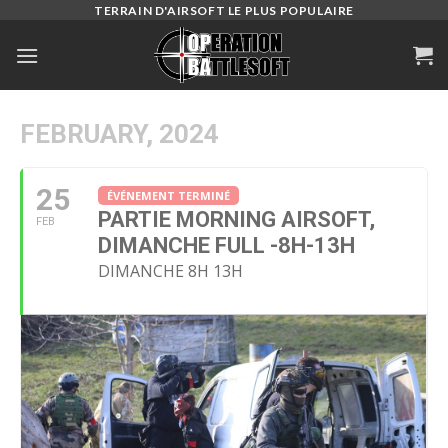
Skip
TERRAIN D'AIRSOFT LE PLUS POPULAIRE
to
content
FEBRUARY, 2024
25
ÉVÉNEMENT TERMINÉ
PARTIE MORNING AIRSOFT,
FEB
DIMANCHE FULL -8H-13H
DIMANCHE 8H 13H