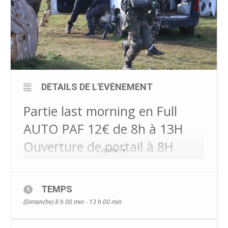
DÉTAILS DE L'ÉVÈNEMENT
Partie last morning en Full
AUTO PAF 12€ de 8h à 13H
Ouverture de portail à 8H
more
Règles et sécurité d’engagement :
– Réplique d’assaut, de poing, pompe = Sans distance
TEMPS
de tir minimum
(Dimanche) 8 h 00 min - 13 h 00 min
– Réplique sniper = 30 mètres minimum
– Il est interdit de grimper / d’enjamber un obstacle
plus haut que votre hauteur de taille.