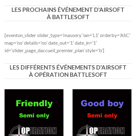
LES PROCHAINS ÉVÉNEMENT D'AIRSOFT
À BATTLESOFT
[eventon_slider slider_type=’masonry’ lan=’L1′ orderby=’ASC’
map=’no’ details=’no’ date_out=’1′ date_in=’1′
id=’slider_page_daccueil_premier_plan’ style=’b’]
LES DIFFÉRENTS ÉVÉNEMENTS D'AIRSOFT
À OPÉRATION BATTLESOFT