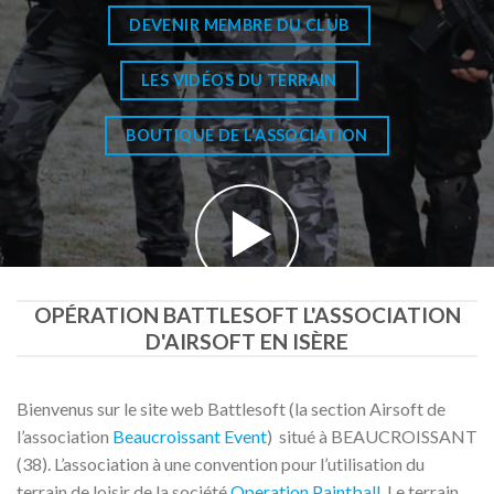
DEVENIR MEMBRE DU CLUB
LES VIDÉOS DU TERRAIN
BOUTIQUE DE L'ASSOCIATION
OPÉRATION BATTLESOFT L'ASSOCIATION
D'AIRSOFT EN ISÈRE
Bienvenus sur le site web Battlesoft (la section Airsoft de
l’association
Beaucroissant Event
) situé à BEAUCROISSANT
(38). L’association à une convention pour l’utilisation du
terrain de loisir de la société
Operation Paintball
. Le terrain