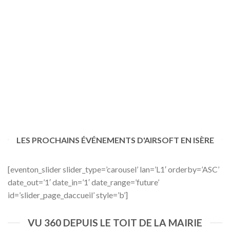
LES PROCHAINS ÉVÉNEMENTS D'AIRSOFT EN ISÈRE
[eventon_slider slider_type=’carousel’ lan=’L1′ orderby=’ASC’
date_out=’1′ date_in=’1′ date_range=’future’
id=’slider_page_daccueil’ style=’b’]
VU 360 DEPUIS LE TOIT DE LA MAIRIE