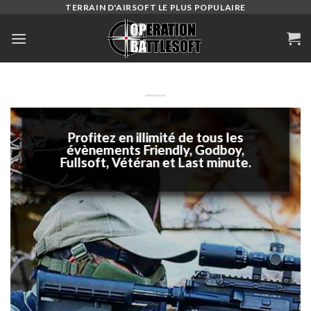
Skip
TERRAIN D'AIRSOFT LE PLUS POPULAIRE
to
content
Profitez en illimité de tous les
Profitez en illimité de tous les
Profitez en illimité de tous les
évènements Friendly, Godboy,
évènements Friendly, Godboy,
évènements Friendly, Godboy,
Fullsoft, Vétéran et Last minute.
Fullsoft, Vétéran et Last minute.
Fullsoft, Vétéran et Last minute.