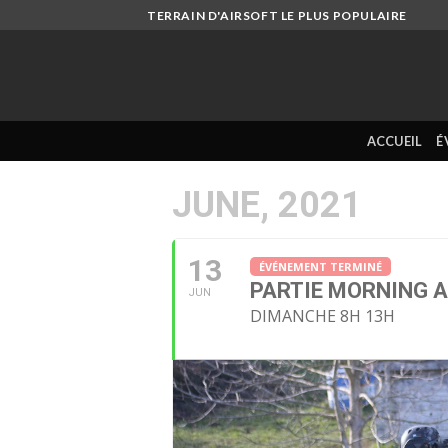
Skip
TERRAIN D'AIRSOFT LE PLUS POPULAIRE
to
content
ACCUEIL
É
JUNE, 2021
13
ÉVÉNEMENT TERMINÉ
PARTIE MORNING A
JUN
DIMANCHE 8H 13H