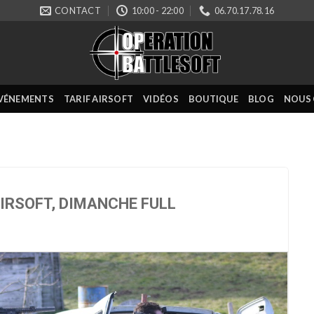
CONTACT
10:00 - 22:00
06.70.17.78.16
VÉNEMENTS
TARIF AIRSOFT
VIDÉOS
BOUTIQUE
BLOG
NOUS
IRSOFT, DIMANCHE FULL