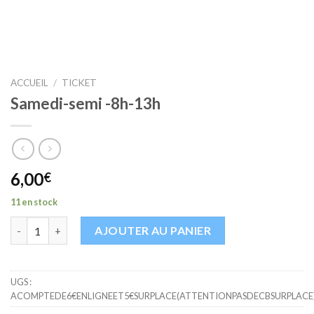
ACCUEIL
/
TICKET
Samedi-semi -8h-13h
6,00
€
11 en stock
quantité de Samedi-semi -8h-13h
AJOUTER AU PANIER
UGS :
ACOMPTEDE6€ENLIGNEET5€SURPLACE(ATTENTIONPASDECBSURPLACE