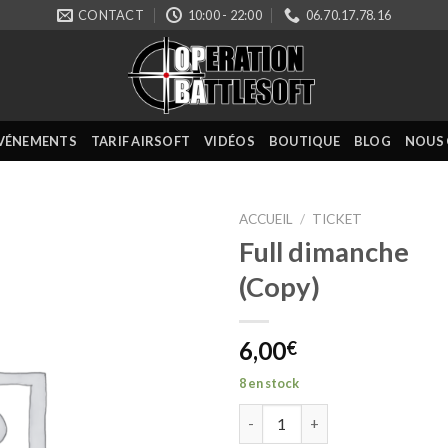
CONTACT
10:00 - 22:00
06.70.17.78.16
VÉNEMENTS
TARIF AIRSOFT
VIDÉOS
BOUTIQUE
BLOG
NOUS
ACCUEIL
/
TICKET
Full dimanche
(Copy)
6,00
€
8 en stock
quantité de Full dimanche (Co