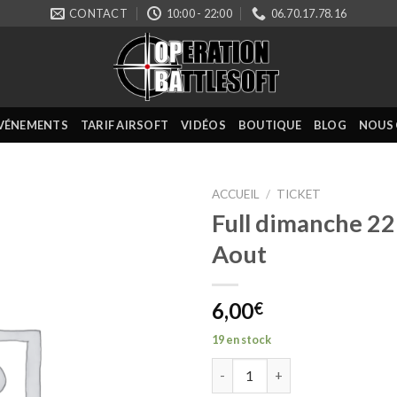
CONTACT
10:00 - 22:00
06.70.17.78.16
VÉNEMENTS
TARIF AIRSOFT
VIDÉOS
BOUTIQUE
BLOG
NOUS
ACCUEIL
/
TICKET
Full dimanche 22
Aout
6,00
€
19 en stock
quantité de Full dimanche 22 